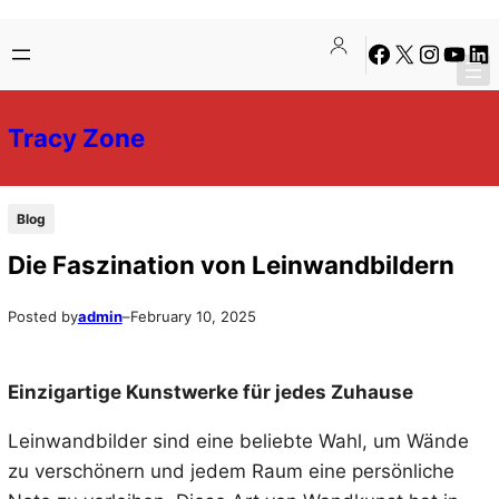
Skip
Skip
Facebook
X
Instagra
YouTu
Lin
to
to
content
content
Tracy Zone
Blog
Die Faszination von Leinwandbildern
Posted by
admin
–
February 10, 2025
Einzigartige Kunstwerke für jedes Zuhause
Leinwandbilder sind eine beliebte Wahl, um Wände
zu verschönern und jedem Raum eine persönliche