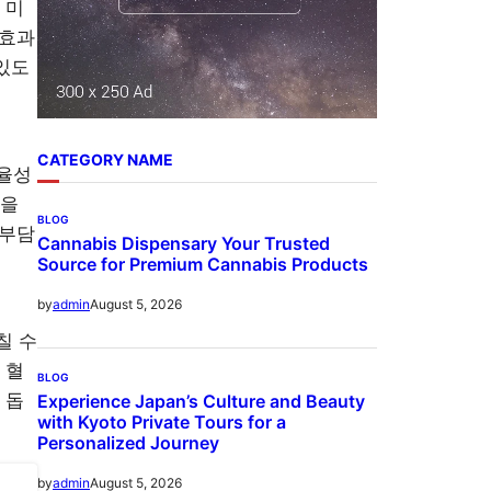
 미
 효과
있도
CATEGORY NAME
효율성
력을
BLOG
 부담
Cannabis Dispensary Your Trusted
Source for Premium Cannabis Products
August 5, 2026
by
admin
칠 수
 혈
BLOG
 돕
Experience Japan’s Culture and Beauty
with Kyoto Private Tours for a
Personalized Journey
August 5, 2026
by
admin