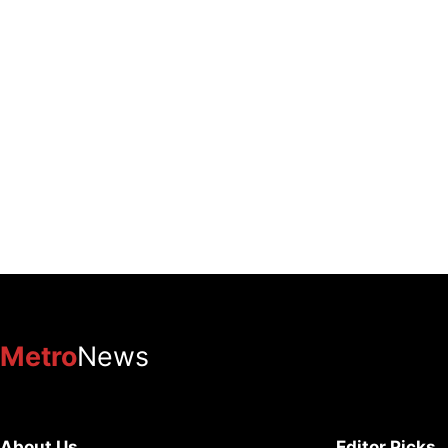
Metro
News
About Us
Editor Picks