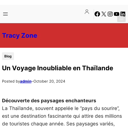
Skip
Skip
Facebook
X
Instagra
YouTu
Lin
to
to
content
content
Tracy Zone
Blog
Un Voyage Inoubliable en Thaïlande
Posted by
admin
–
October 20, 2024
Découverte des paysages enchanteurs
La Thaïlande, souvent appelée le “pays du sourire”,
est une destination fascinante qui attire des millions
de touristes chaque année. Ses paysages variés,