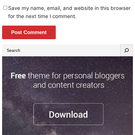
Save my name, email, and website in this browser
for the next time I comment.
S
e
a
r
c
h